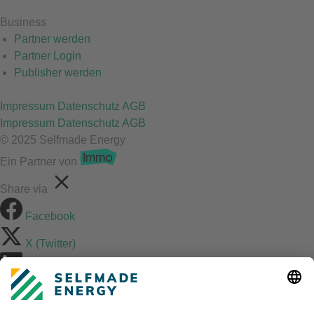
Business
Partner werden
Partner Login
Publisher werden
Impressum
Datenschutz
AGB
Impressum
Datenschutz
AGB
© 2025 Selfmade Energy
Ein Partner von
Share via
Facebook
X (Twitter)
LinkedIn
Mix